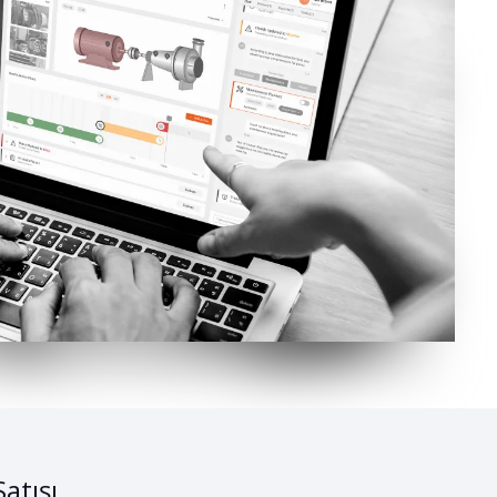
atışı