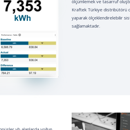
ölçümlemek ve tasarruf oluştur
Kraftek Türkiye distribütörü o
yaparak ölçeklendirelebilir s
sağlamaktadır.
kampüsler vb alanlarda yoğun