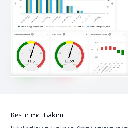
Kestirimci Bakım
Endüstriyel tesisler, ticari binalar, Alışveriş merkezleri ve 