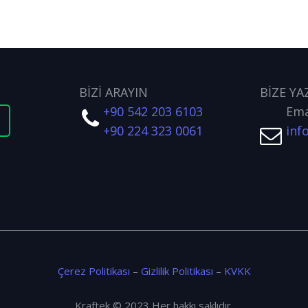
BİZİ ARAYIN
BİZE YA
+90 542 203 6103
Ema
t
+90 224 323 0061
inf
Çerez Politikası
–
Gizlilik Politikası
–
KVKK
Kraftek © 2023 Her hakkı saklıdır.