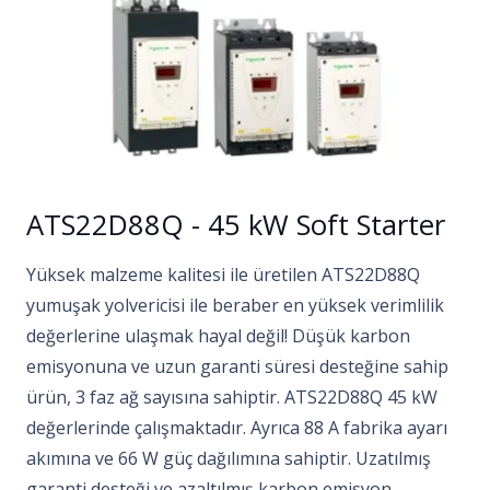
ATS22D88Q - 45 kW Soft Starter
Yüksek malzeme kalitesi ile üretilen ATS22D88Q
yumuşak yolvericisi ile beraber en yüksek verimlilik
değerlerine ulaşmak hayal değil! Düşük karbon
emisyonuna ve uzun garanti süresi desteğine sahip
ürün, 3 faz ağ sayısına sahiptir. ATS22D88Q 45 kW
değerlerinde çalışmaktadır. Ayrıca 88 A fabrika ayarı
akımına ve 66 W güç dağılımına sahiptir. Uzatılmış
garanti desteği ve azaltılmış karbon emisyon