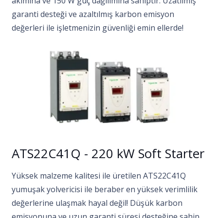
akımına ve 150 W güç dağılımına sahiptir. Uzatılmış
garanti desteği ve azaltılmış karbon emisyon
değerleri ile işletmenizin güvenliği emin ellerde!
ATS22C41Q - 220 kW Soft Starter
Yüksek malzeme kalitesi ile üretilen ATS22C41Q
yumuşak yolvericisi ile beraber en yüksek verimlilik
değerlerine ulaşmak hayal değil! Düşük karbon
emisyonuna ve uzun garanti süresi desteğine sahip