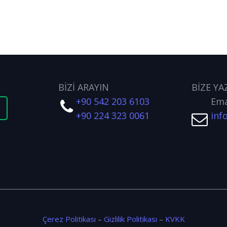
BİZİ ARAYIN
BİZE YA
+90 542 203 6103
Ema
t
+90 224 323 0061
inf
Çerez Politikası
–
Gizlilik Politikası
–
KVKK