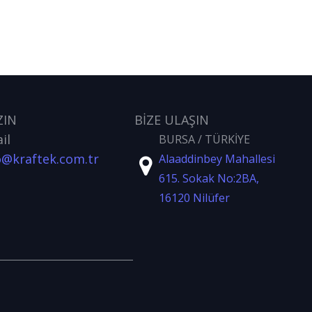
ZIN
BİZE ULAŞIN
il
BURSA / TÜRKİYE
o@kraftek.com.tr
Alaaddinbey Mahallesi
615. Sokak No:2BA,
16120 Nilüfer