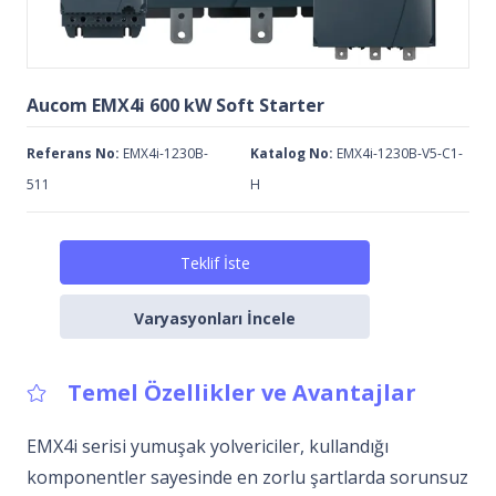
Aucom EMX4i 600 kW Soft Starter
Referans No:
EMX4i-1230B-
Katalog No:
EMX4i-1230B-V5-C1-
511
H
Teklif İste
Varyasyonları İncele
Temel Özellikler ve Avantajlar
EMX4i serisi yumuşak yolvericiler, kullandığı
komponentler sayesinde en zorlu şartlarda sorunsuz