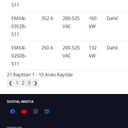
511
EMX4i-
352 A
200-525
160
Dahil
0352B-
VAC
kW
511
EMX4i-
250 A
200-525
132
Dahil
0250B-
VAC
kW
511
21 Kayıttan 1 - 10 Arası Kayıtlar
❮
1
2
3
❯
SOSYAL MEDYA