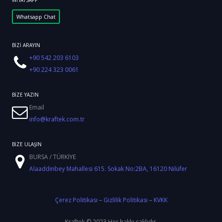
WHATSAPP
Whatsapp Chat
BİZİ ARAYIN
+90 542 203 6103
+90 224 323 0061
BİZE YAZIN
Email
info@kraftek.com.tr
BİZE ULAŞIN
BURSA / TÜRKİYE
Alaaddinbey Mahallesi 615. Sokak No:2BA, 16120 Nilüfer
Çerez Politikası
–
Gizlilik Politikası
–
KVKK
Kraftek © 2023 Her hakkı saklıdır.