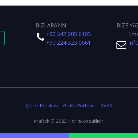
BİZİ ARAYIN
BİZE YA
+90 542 203 6103
Ema
t
+90 224 323 0061
inf
Çerez Politikası
–
Gizlilik Politikası
–
KVKK
Kraftek © 2023 Her hakkı saklıdır.