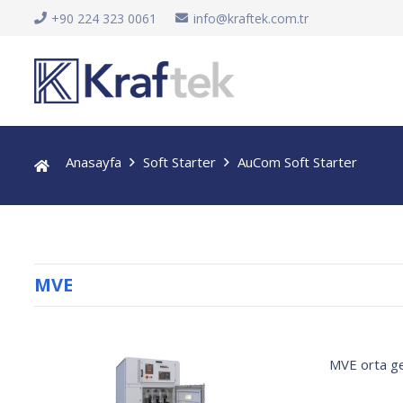
+90 224 323 0061
info@kraftek.com.tr
Anasayfa
Soft Starter
AuCom Soft Starter
MVE
MVE orta ge